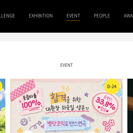
LLENGE
EXHIBITION
EVENT
PEOPLE
AWA
EVENT
D-24