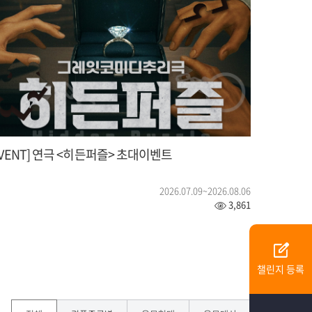
EVENT] 연극 <히든퍼즐> 초대이벤트
2026.07.09~2026.08.06
3,861
edit_square
챌린지 등록