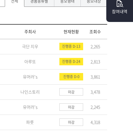
전체
경품종류별
응모형태
응모대상
quick_reference_all
참여내역
주최사
현재현황
조회수
극단 지우
2,265
진행중 D-13
아루또
2,813
진행중 D-24
유머러's
3,861
진행중 D-0
나인스토리
3,478
마감
유머러's
2,245
마감
파릇
4,318
마감