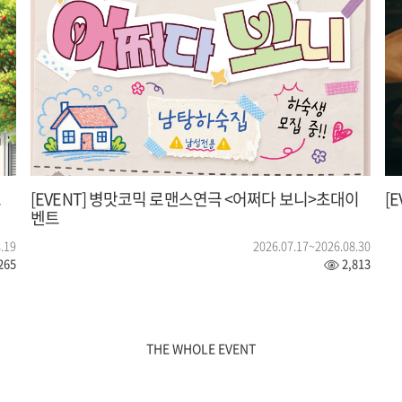
트
[EVENT] 병맛코믹 로맨스연극 <어쩌다 보니>초대이
[
벤트
.19
2026.07.17~2026.08.30
265
2,813
THE WHOLE EVENT