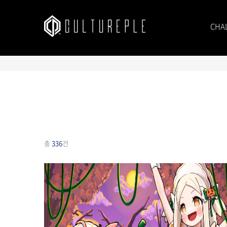
본문바로가기
CHA
총
336
건