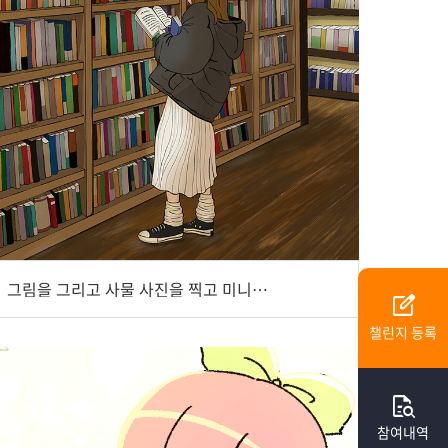
그림을 그리고 사물 사진을 찍고 미니어처 돌하우스를 만드는 네로수
edit_square
챌린지 등록
quick_reference_all
참여내역