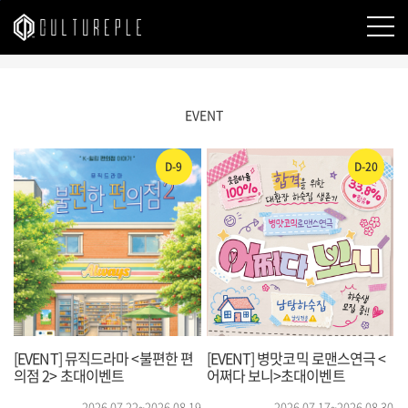
본문바로가기
EVENT
D-9
D-20
[EVENT] 뮤직드라마 <불편한 편
[EVENT] 병맛코믹 로맨스연극 <
의점 2> 초대이벤트
어쩌다 보니>초대이벤트
2026.07.22~2026.08.19
2026.07.17~2026.08.30