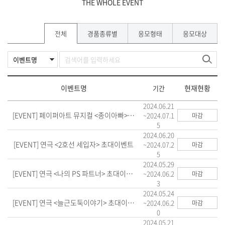
THE WHOLE EVENT
전체
경품종류별
응모형태
응모대상
이벤트명
현재현황
기간
2024.06.21
[EVENT] 페이퍼아트 뮤지컬 <종이아빠> 초대이벤트
~2024.07.1
마감
5
2024.06.20
[EVENT] 연극 <2호선 세입자> 초대이벤트
~2024.07.2
마감
5
2024.05.29
[EVENT] 연극 <나의 PS 파트너> 초대이벤트
~2024.06.2
마감
3
2024.05.24
[EVENT] 연극 <늘근도둑이야기> 초대이벤트
~2024.06.2
마감
0
2024.05.21