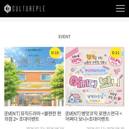
본문바로가기
EVENT
D-10
D-21
[EVENT] 뮤직드라마 <불편한 편
[EVENT] 병맛코믹 로맨스연극 <
의점 2> 초대이벤트
어쩌다 보니>초대이벤트
2026.07.22~2026.08.19
2026.07.17~2026.08.30