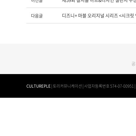
제59회 컬처플 아트&디자인 챌린지 수
이전글
디즈니+ 마블 오리지널 시리즈 <시크릿
다음글
공
CULTUREPLE
| 토리커뮤니케이션 | 사업자등록번호 574-07-00951 | TEL.
Error Message :
Query was empty