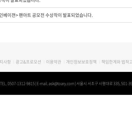
상작이 발표되었습니다.
 인베이젼> 팬아트 공모전 수상작이 발표되었습니다.
광고&프로모션
이용약관
개인정보보호정책
책임한계와 법적
지사항
 0507-1312-9815 | E-mail. ask@toary.com | 서울시 서초구 사평대로 335, 501-3