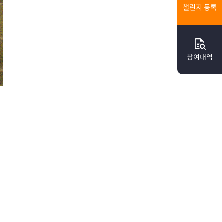
챌린지 등록
quick_reference_all
참여내역