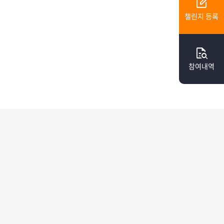
edit_square
챌린지 등록
quick_reference_all
참여내역