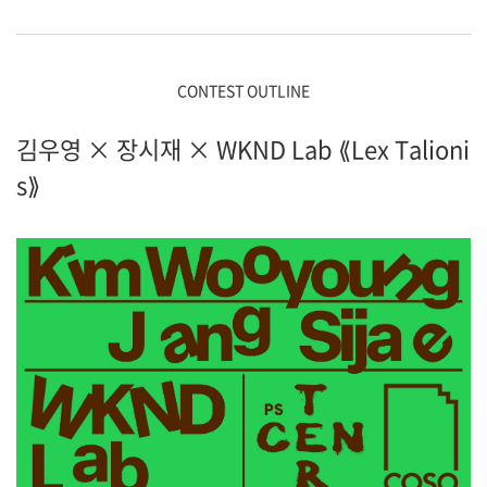
CONTEST OUTLINE
김우영 × 장시재 × WKND Lab ⟪Lex Talioni
s⟫