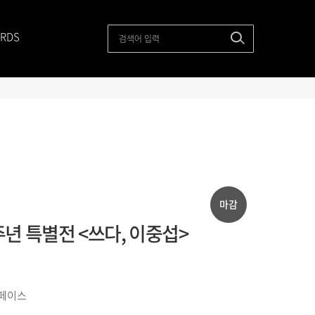
RDS
마감
주년 특별전 <쓰다, 이중섭>
페이스