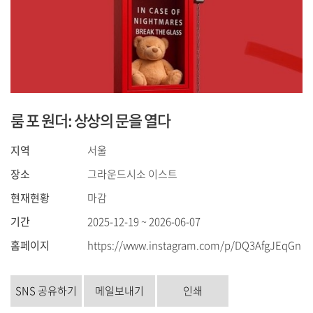
룸 포 원더: 상상의 문을 열다
지역
서울
장소
그라운드시소 이스트
현재현황
마감
기간
2025-12-19 ~ 2026-06-07
홈페이지
https://www.instagram.com/p/DQ3AfgJEqGn
SNS 공유하기
메일보내기
인쇄