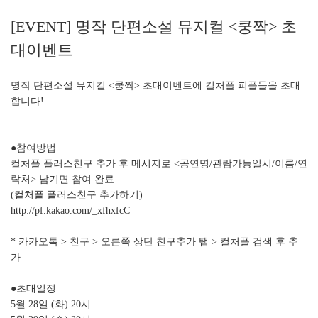
[EVENT] 명작 단편소설 뮤지컬 <쿵짝> 초
대이벤트
명작 단편소설 뮤지컬 <쿵짝> 초대이벤트
에 컬처플 피플들을 초대
합니다!
●참여방법
컬처플 플러스친구 추가 후 메시지로 <공연명/관람가능일시/이름/연
락처> 남기면 참여 완료.
(컬처플 플러스친구 추가하기)
http://pf.kakao.com/_xfhxfcC
* 카카오톡 > 친구 > 오른쪽 상단 친구추가 탭 > 컬처플 검색 후 추
가
●초대일정
5월 28일 (화) 20시