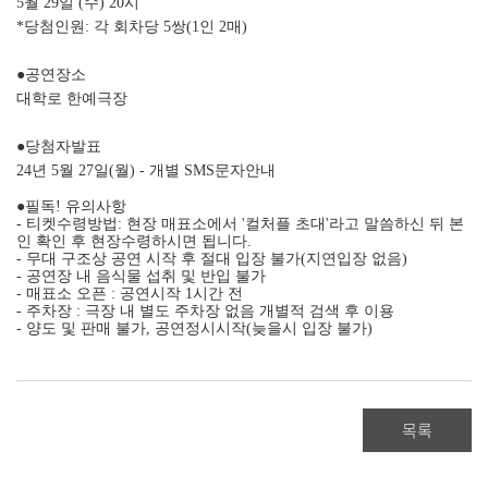
5월 29일 (수) 20시
*당첨인원: 각 회차당 5쌍(1인 2매)
●공연장소
대학로 한예극장
●당첨자발표
24년 5월 27일(월) - 개별 SMS문자안내
●필독! 유의사항
- 티켓수령방법: 현장 매표소에서 '컬처플 초대'라고 말씀하신 뒤 본
인 확인 후 현장수령하시면 됩니다.
- 무대 구조상 공연 시작 후 절대 입장 불가(지연입장 없음)
- 공연장 내 음식물 섭취 및 반입 불가
- 매표소 오픈 : 공연시작 1시간 전
- 주차장 : 극장 내 별도 주차장 없음 개별적 검색 후 이용
- 양도 및 판매 불가, 공연정시시작(늦을시 입장 불가)
목록