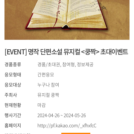
[EVENT] 명작 단편소설 뮤지컬 <쿵짝> 초대이벤트
경품종류
경품/초대권, 참여형, 정보제공
응모형태
간편응모
응모대상
누구나 참여
주최사
뮤지컬 쿵짝
현재현황
마감
행사기간
2024-04-26 ~ 2024-05-26
홈페이지
http://pf.kakao.com/_xfhxfcC