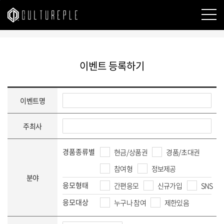
본문바로가기
이벤트 등록하기
이벤트명
주최사
경품종류별
현금/상품권
경품/초대권
참여형
정보제공
분야
응모형태
간편응모
신규가입
SNS
응모대상
누구나 참여
제한있음