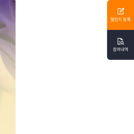
edit_square
챌린지 등록
quick_reference_all
참여내역