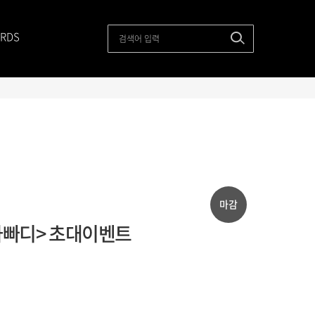
RDS
마감
 <사빠디> 초대이벤트
권