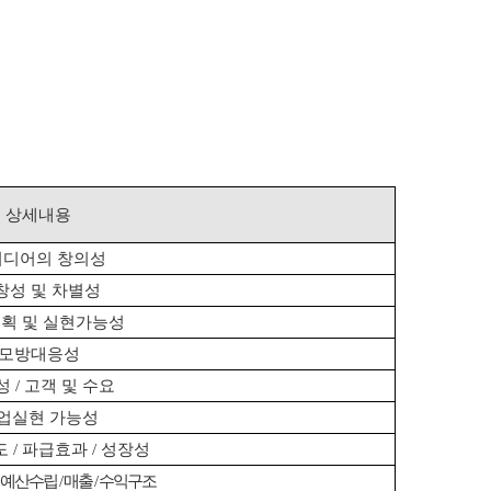
상세내용
이디어의 창의성
창성 및 차별성
획 및 실현가능성
모방대응성
성
/
고객 및 수요
업실현 가능성
도
/
파급효과
/
성장성
예산수립
/
매출
/
수익구조