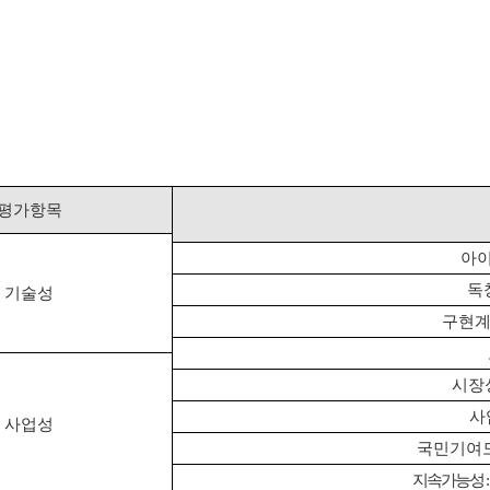
평가항목
아
독
기술성
구현계
시장
사
사업성
국민기여
지속가능성
: