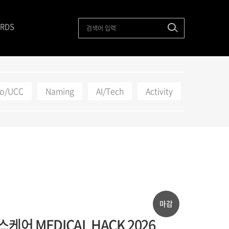
RDS
to/UCC
Naming
AI/Tech
Activity
마감
케어 MEDICAL HACK 2026