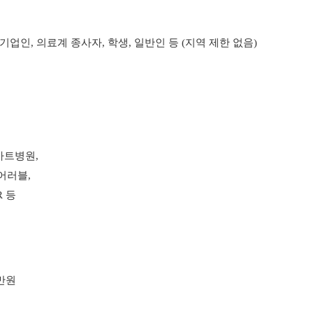
업인, 의료계 종사자, 학생, 일반인 등 (지역 제한 없음)
마트병원,
어러블,
R 등
0만원