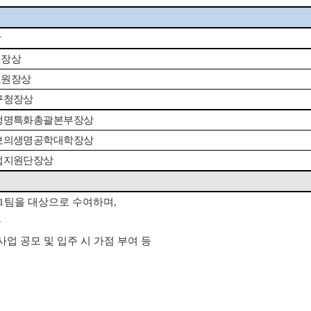
상
원장상
크원장상
구청장상
생명특화총괄본부장상
보의생명공학대학장상
업지원단장상
 1팀을 대상으로 수여하며,
능
업 공모 및 입주 시 가점 부여 등