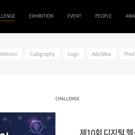
LLENGE
EXHIBITION
EVENT
PEOPLE
AWA
/Webtoon
Calligraphy
Logo
Ads/Idea
Pho
CHALLENGE
제10회 디지털 헬스