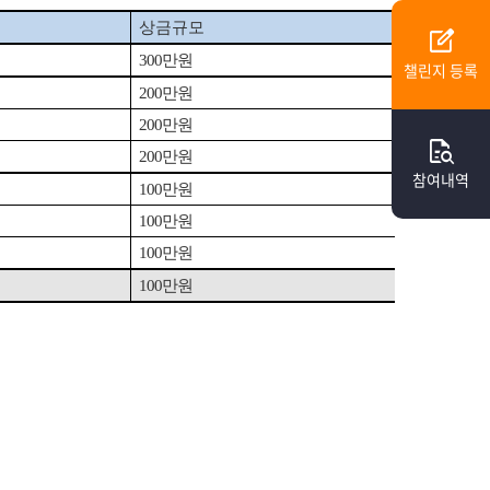
상금규모
edit_square
300
만원
챌린지 등록
200
만원
200
만원
quick_reference_all
200
만원
참여내역
100
만원
100
만원
100
만원
100
만원