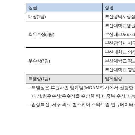
상급
상명
대상
(1
팀
)
부산광역시장
부산대학교병
최우수상
(3
팀
)
부산테크노파
부산광역시 서
부산대학교 의
우수상
(3
팀
)
부산대학교 정
부산대학교 창
특별상
(1
팀
)
엠게임상
- 특별상은 후원사인 엠게임(MGAME) 사에서 선정한
대상/최우수상/우수상을 수상한 팀이 중복 수상 가
- 입상특전: 서구 의료 헬스케어 스타트업 인큐베이터사