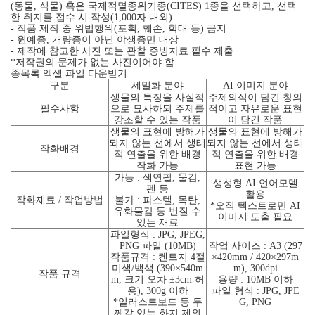
(동물, 식물) 혹은 국제적멸종위기종(CITES) 1종을 선택하고, 선택
한 취지를 접수 시 작성(1,000자 내외)
- 작품 제작 중 위법행위(포획, 훼손, 학대 등) 금지
- 원예종, 개량종이 아닌 야생종만 대상
- 제작에 참고한 사진 또는 관찰 증빙자료 필수 제출
*저작권의 문제가 없는 사진이어야 함
종목록 엑셀 파일 다운받기
구분
세밀화 분야
AI 이미지 분야
생물의 특징을 사실적
주제의식이 담긴 창의
필수사항
으로 묘사하되 주제를
적이고 자유로운 표현
강조할 수 있는 작품
이 담긴 작품
생물의 표현에 방해가
생물의 표현에 방해가
되지 않는 선에서 생태
되지 않는 선에서 생태
작화배경
적 연출을 위한 배경
적 연출을 위한 배경
작화 가능
표현 가능
가능 : 색연필, 물감,
생성형 AI 언어모델
펜 등
활용
작화재료 / 작업방법
불가 : 파스텔, 목탄,
*오직 텍스트로만 AI
유화물감 등 번질 수
이미지 도출 필요
있는 재료
파일형식 : JPG, JPEG,
PNG 파일 (10MB)
작업 사이즈 : A3 (297
작품규격 : 켄트지 4절
×420mm / 420×297m
미색/백색 (390×540m
m), 300dpi
작품 규격
m, 크기 오차 ±3cm 허
용량 : 10MB 이하
용), 300g 이하
파일 형식 : JPG, JPE
*일러스트보드 등 두
G, PNG
께감 있는 화지 제외