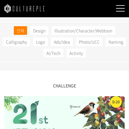
본문바로가기
전체
Design
Illustration/Character/Webtoon
Calligraphy
Logo
Ads/Idea
Photo/UCC
Naming
AI/Tech
Activity
CHALLENGE
D-20