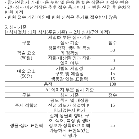
- 참가신청서 기재 내용 누락 및 운송 중 훼손 작품은 미접수·반송
- 2차 심사 미선정작은 추후 접수 홈페이지 내 반환 신청 후 순차적
반환 예정
- 반환 접수 기간 이외에 반환 신청은 추가로 접수받지 않음
6. 심사기준
▷심사절차 : 1차 심사(주관기관) → 2차 심사(7인 예정)
세밀화 부문 심사 기준
구분
심사 기준
점수
생물학적, 생태적 특성
30
학술 요소
의 정확성
(50점)
작화 대상종 명과 작화
20
일치 여부
기법의 세밀성
20
예술 요소
구도 및 예술성
15
(50점)
생동감 있는 표현력
15
총점
100
AI 이미지 부문 심사 기준
구분
심사 기준
점수
공모 취지 및 대상종
주제 적합성
선정 의도가 적절히 반
15
영되었는지 평가
실제 생물의 형태, 구
조, 색채, 특징 및 생태
생물·생태 표현력
정보가 정확하고 이해
25
가능하게 표현되었는
지 평가