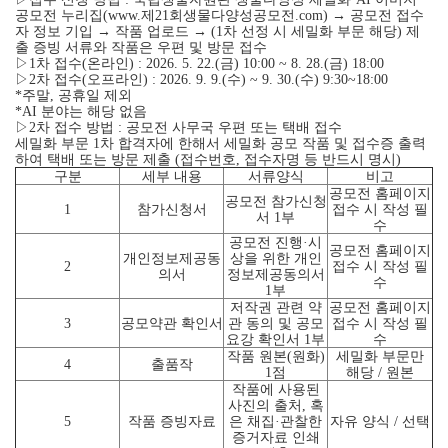
공모전 누리집(www.제21회생물다양성공모전.com) → 공모전 접수
자 정보 기입 → 작품 업로드 → (1차 선정 시 세밀화 부문 해당) 제
출 증빙 서류와 작품은 우편 및 방문 접수
▷1차 접수(온라인) : 2026. 5. 22.(금) 10:00 ~ 8. 28.(금) 18:00
▷2차 접수(오프라인) : 2026. 9. 9.(수) ~ 9. 30.(수) 9:30~18:00
*주말, 공휴일 제외
*AI 분야는 해당 없음
▷2차 접수 방법 : 공모전 사무국 우편 또는 택배 접수
세밀화 부문 1차 합격자에 한해서 세밀화 공모 작품 및 접수증 출력
하여 택배 또는 방문 제출 (접수번호, 접수자명 등 반드시 명시)
구분
세부 내용
서류양식
비고
공모전 홈페이지
공모전 참가신청
1
참가신청서
접수 시 작성 필
서 1부
수
공모전 진행·시
공모전 홈페이지
개인정보제공동
상을 위한 개인
2
접수 시 작성 필
의서
정보제공동의서
수
1부
저작권 관련 약
공모전 홈페이지
3
공모약관 확인서
관 동의 및 공모
접수 시 작성 필
요강 확인서 1부
수
작품 원본(원화)
세밀화 부문만
4
출품작
1점
해당 / 원본
작품에 사용된
사진의 출처, 혹
5
작품 증빙자료
은 채집·관찰한
자유 양식 / 선택
증거자료 인쇄