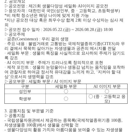
2. 공모개요
▷공모전명 : 제21회 생물다양성 세밀화·AI이미지 공모전
▷응모자격 : 대한민국 국민(성인부, 중ㆍ고등학교, 초등학생부)
*비 재학 청소년은 해당 나이에 맞게 지원 가능
*지난 공모전 대상 혹은 최우수상 합계 2회 이상 수상자는 심사 제
외
▷공모전 접수 일자 : 2026.05.22.(금) ~ 2026.08.28.(금) 18:00
▷공모주제
· 공존(Coexistence) : 우리 곁의 생명
· 주요 내용 : 불법거래로 고통받는 국제적멸종위기종(CITES)와 우
리 곁에서 묵묵히 살아가는 자생생물과 공존의 메시지를 전달
· 세밀화 부문 : 생물의 특징을 사실적으로 묘사하되 주제가 담기도
록 강조
· AI 이미지 부문 : 주제가 드러나도록 창의적으로 표현
· 제작 포인트 : 생물의 눈망울이나 생동감 넘치는 움직임을 포착하
여 관찰자로 하여금 정서적 유대감을 느끼게 하고, ‘지켜야 할 대
상’으로서의 생명력을 강조
▷공모부문 : 세밀화 부문 / AI 이미지 부문
구분
세밀화 부문
AI 이미지 부문
성인부
◯
◯
◯ (중ㆍ고등학교 응
학생부
◯
모)
3. 공통지침 및 부문별 기준
▷공통지침
- 국립생물자원관에서 제공하는 종목록(국제적멸종위기종 100종,
자생생물종 100종)에서 생물을 선택할 것
- 생물다양성의 활용 가치와 아름다움을 보여줄 수 있는 자생생물