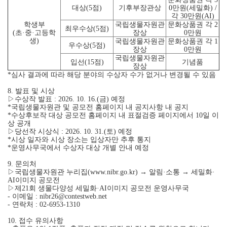
대상(5점)
기후부장관상
0만원(세밀화) /
각 30만원(AI)
학생부
국립생물자원관
문화상품권 각 2
최우수상(5점)
(초·중·고등학
장상
0만원
생)
국립생물자원관
문화상품권 각 1
우수상(5점)
장상
0만원
국립생물자원관
입선(15점)
기념품
장상
*심사 결과에 따라 해당 분야의 수상자 수가 없거나 변경될 수 있음
8. 발표 및 시상
▷수상작 발표 : 2026. 10. 16.(금) 예정
*국립생물자원관 및 공모전 홈페이지 내 공지사항 내 공지
*수상후보작 대상 공모전 홈페이지 내 표절검증 페이지에서 10일 이
상 공개
▷당선작 시상식 : 2026. 10. 31.(토) 예정
*시상 일자와 시상 장소는 입상자만 추후 통지
*운영사무국에서 수상자 대상 개별 안내 예정
9. 문의처
▷국립생물자원관 누리집(www.nibr.go.kr) → 알림·소통 → 세밀화·
AI이미지 공모전
▷제21회 생물다양성 세밀화·AI이미지 공모전 운영사무국
- 이메일 : nibr26@contestweb.net
- 연락처 : 02-6953-1310
10. 접수 유의사항