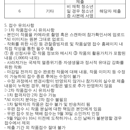
제출
비 재학 청소년
6
기타
일 경우 청소년
해당자 제출
증 사본에 서명
5. 접수 유의사항
▷1차 작품접수 시 유의사항
- 본인이 작품을 카메라로 촬영 혹은 스캔하여 참가확인서에 업로드
*AI 이미지는 원본 그대로 업로드
- 작화를 위한 사진 등 관찰증빙자료 및 작품설명 접수 홈페이지 내
직접 작성을 통한 필수 제출
① 종 선정사유 ② 작품 정보와 메시지 ③ 작품의 활용가치가 포함된
내용 (1,000자 내외)
- 사라져가는 국제적 멸종위기종·자생생물과 정서적 유대감 강화를
위한 작화
- 마감일 전까지 접수 완료한 작품에 대해 내용, 작품 이미지 등 수정
이 가능하되 접수 종료 후에는 수정이 불가
- 수정 과정에서 변경사항이 반영되지 않거나 참가자의 실수로 제출
내용이 누락된 경우, 해당 사항은 별도로 추가 반영하지 않음
▷2차 작품접수 시 유의사항
- 1차 합격자만 2차 접수 가능
*AI 이미지 분야는 2차 접수 불필요
- 1차 탈락자의 작품은 접수 불가 및 반송처리 됨
- 우편 접수 시 작품 분실에 대한 책임은 본인에게 있음
- 우편 접수 또는 택배 접수는 9월 30일 소인까지 인정
- 9월 9일(수) 10시 이전에 도착하거나, 소인 날짜가 불분명할 경우
접수에서 제외
- 제출 기간 외 작품접수 절대 불가