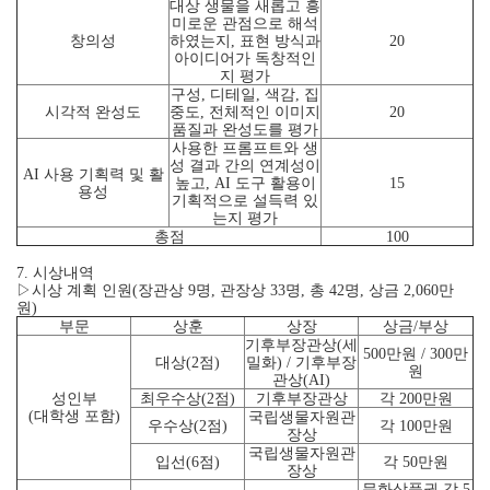
대상 생물을 새롭고 흥
미로운 관점으로 해석
창의성
하였는지, 표현 방식과
20
아이디어가 독창적인
지 평가
구성, 디테일, 색감, 집
시각적 완성도
중도, 전체적인 이미지
20
품질과 완성도를 평가
사용한 프롬프트와 생
성 결과 간의 연계성이
AI 사용 기획력 및 활
높고, AI 도구 활용이
15
용성
기획적으로 설득력 있
는지 평가
총점
100
7. 시상내역
▷시상 계획 인원(장관상 9명, 관장상 33명, 총 42명, 상금 2,060만
원)
부문
상훈
상장
상금/부상
기후부장관상(세
500만원 / 300만
대상(2점)
밀화) / 기후부장
원
관상(AI)
성인부
최우수상(2점)
기후부장관상
각 200만원
(대학생 포함)
국립생물자원관
우수상(2점)
각 100만원
장상
국립생물자원관
입선(6점)
각 50만원
장상
문화상품권 각 5