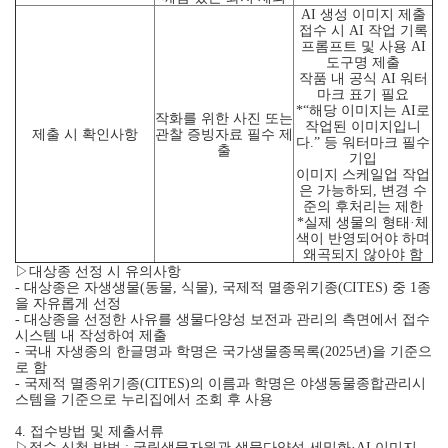
AI 생성 이미지 제출
접수 시 AI 작업 기록
프롬프트 및 사용 AI
도구명 제출
작품 내 공식 AI 워터
마크 표기 필요
*“해당 이미지는 AI로
작화를 위한 사진 또는
작업된 이미지입니
제출 시 확인사항
관찰 증빙자료 필수 제
다.” 등 워터마크 필수
출
기입
이미지 스케일업 작업
은 가능하되, 변경 수
준의 후처리는 제한
*실제 생물의 형태·체
색이 반영되어야 하며
왜곡되지 않아야 함
▷대상종 선정 시 유의사항
- 대상종은 자생생물(동물, 식물), 국제적 멸종위기종(CITES) 중 1종
을 자유롭게 선정
- 대상종을 선정한 사유를 생물다양성 보전과 관리의 측면에서 접수
시스템 내 작성하여 제출
- 국내 자생종의 한글명과 학명은 국가생물종목록(2025년)을 기준으
로 함
- 국제적 멸종위기종(CITES)의 이름과 학명은 야생동물종합관리시
스템을 기준으로 누리집에서 조회 후 사용
4. 접수방법 및 제출서류
▷접수 신청 방법 : 국립생물자원관 생물다양성 세밀화·AI 이미지