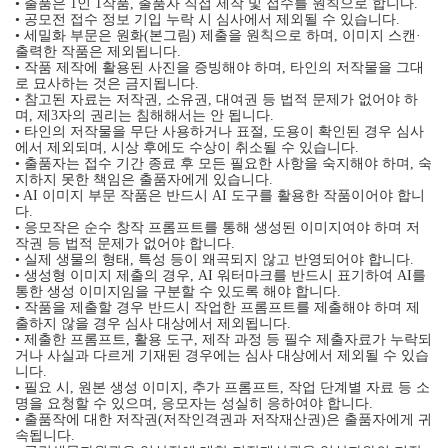
• 출품은 1인 1작품, 출품자 직접 제작 및 접수를 원칙으로 합니다.
• 공모전 접수 정보 기입 누락 시 심사에서 제외될 수 있습니다.
• 세밀화 부문은 원화(본그림) 제출을 원칙으로 하며, 이미지 스캔·
출력한 작품은 제외됩니다.
• 작품 제작에 활용된 사진을 증빙해야 하며, 타인의 저작물을 그대
로 묘사하는 것은 금지됩니다.
• 참고된 자료는 저작권, 소유권, 대여권 등 법적 문제가 없어야 하
며, 제3자의 권리는 침해해서는 안 됩니다.
• 타인의 저작물을 무단 사용하거나 표절, 도용이 확인된 경우 심사
에서 제외되며, 시상 후에도 수상이 취소될 수 있습니다.
• 출품자는 접수 기간 종료 후 모든 필요한 사항을 숙지해야 하며, 숙
지하지 못한 책임은 출품자에게 있습니다.
• AI 이미지 부문 작품은 반드시 AI 도구를 활용한 작품이어야 합니
다.
• 응모작은 순수 창작 프롬프트를 통해 생성된 이미지여야 하며 저
작권 등 법적 문제가 없어야 합니다.
• 실제 생물의 형태, 특성 등이 왜곡되지 않고 반영되어야 합니다.
• 생성형 이미지 제출의 경우, AI 워터마크를 반드시 표기하여 AI를
통한 생성 이미지임을 구분할 수 있도록 해야 합니다.
• 작품을 제출할 경우 반드시 작업한 프롬프트를 제출해야 하며 제
출하지 않을 경우 심사 대상에서 제외됩니다.
• 제출한 프롬프트, 활용 도구, 제작 과정 등 필수 제출자료가 누락되
거나 사실과 다르게 기재된 경우에는 심사 대상에서 제외될 수 있습
니다.
• 필요 시, 원본 생성 이미지, 추가 프롬프트, 작업 단계별 자료 등 소
명을 요청할 수 있으며, 응모자는 성실히 응하여야 합니다.
• 출품작에 대한 저작권(저작인격권과 저작재산권)은 출품자에게 귀
속됩니다.