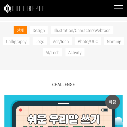
본문바로가기
전체
Design
Illustration/Character/Webtoon
Calligraphy
Logo
Ads/Idea
Photo/UCC
Naming
AI/Tech
Activity
CHALLENGE
마감