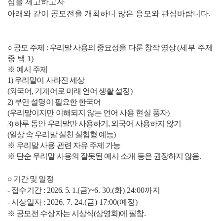
심을 제고하고자
아래와 같이 공모전을 개최하니 많은 응모와 관심바랍니다
.
○ 공모 주제
:
우리말 사용의 중요성을 다룬 창작 영상
(
세부 주제
중 택
1)
※
예시 주제
1)
우리말이 사라진 세상
(
외국어
,
기계어로 미래 언어 생활 설정
)
2)
부연 설명이 필요한 한국어
(
우리말이지만 이해되지 않는 언어 사용 현실 풍자
)
3)
하루 동안 우리말만 사용하기
,
외국어 사용하지 않기
(
일상 속 우리말 실천 실험형 예능
)
※
우리말 사용 관련 자유 주제 가능
※
단순 우리말 사용의 잘못된 예시 소개 등은 권장하지 않음
.
○ 기간 및 일정
-
접수기간
:
2026. 5. 1.(
금
)
~6. 30.(
화
) 24:00
까지
-
시상일자
:
2026. 7. 24.(
금
) 17:00(
예정
)
※ 공모전 수상자는 시상식
(
상영회
)
에 필참
.