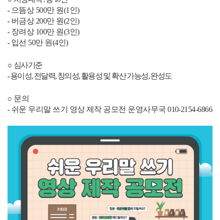
-
으뜸상
500
만 원
(1
인
)
-
버금상
200
만 원
(2
인
)
-
장려상
100
만 원
(3
인
)
-
입선
50
만 원
(4
인
)
○
심사기준
- 용이성
,
전달력
,
창의성
,
활용성 및 확산 가능성
,
완성도
○
문의
-
쉬운 우리말 쓰기 영상 제작 공모전 운영사무국
010-2154-6866