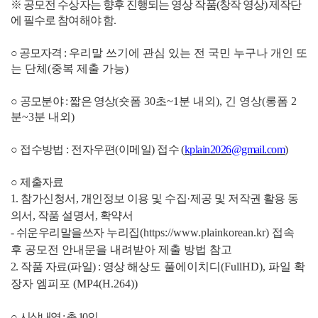
※ 공모전 수상자는 향후 진행되는 영상 작품
(
창작 영상
)
제작단
에 필수로 참여해야 함
.
○ 공모자격
:
우리말 쓰기에 관심 있는 전 국민
누구나 개인 또
는 단체
(
중복 제출 가능
)
○
공모분야
:
짧은 영상
(
숏폼
30
초
~1
분 내외
),
긴 영상
(
롱폼
2
분
~3
분 내외
)
○
접수방법
:
전자우편
(
이메일
)
접수
(
kplain2026@gmail.com
)
○
제출자료
1.
참가신청서
,
개인정보 이용 및 수집
·
제공 및 저작권 활용 동
의서
,
작품 설명서
,
확약서
-
쉬운우리말을쓰자 누리집
(https://www.plainkorean.kr)
접속
후 공모전 안내문을 내려받아 제출 방법 참고
2.
작품 자료
(
파일
) :
영상
해상도 풀에이치디
(FullHD),
파일 확
장자 엠피포
(MP4(H.264))
○
시상내역
:
총
10
인