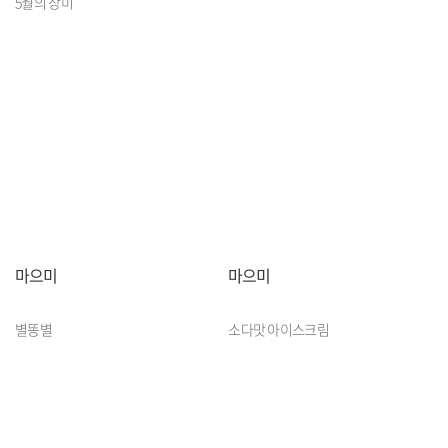
5월의 장미
마으미
마으미
별똥별
소다맛 아이스크림