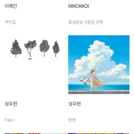
이해인
MMOKKOI
쿠키집
몽실몽실 구름길 산책
성우현
성우현
Tree !
청명