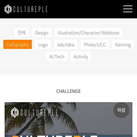
본문바로가기
전체
Design
Illustration/Character/Webtoon
Calligraphy
Logo
Ads/Idea
Photo/UCC
Naming
AI/Tech
Activity
CHALLENGE
마감