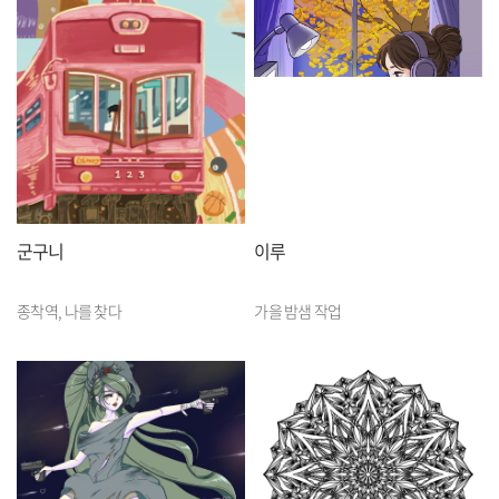
군구니
이루
종착역, 나를 찾다
가을 밤샘 작업