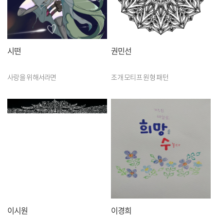
시떤
권민선
사랑을 위해서라면
조개 모티프 원형 패턴
이시원
이경희