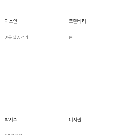
이소연
크랜베리
여름 날 자전거
눈
박지수
이시원