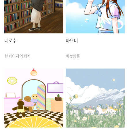
네로수
마으미
한 페이지의 세계
비눗방울