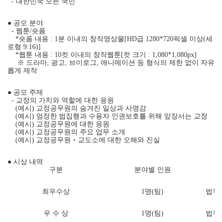
- 대한민국 모든 국민
● 공모 분야
- 웹툰/숏폼
*숏폼 내용 : 1분 이내의 창작영상물[HD급 1280*720픽셀 이상(세
로형 9:16)]
*웹툰 내용 : 10컷 이내의 창작웹툰[컷 크기 : 1,080*1,080px]
※ 드라마, 광고, 브이로그, 애니메이션 등 형식의 제한 없이 자유
롭게 제작
● 공모 주제
- 교정의 가치와 역할에 대한 응원
(예시) 교정공무원의 숨겨진 일상과 사명감
(예시) 엄정한 법집행과 수용자 인권보호를 위해 앞장서는 교정
(예시) 교정공무원에 대한 응원
(예시) 교정공무원의 주요 업무 소개
(예시) 교정공무원‧교도소에 대한 오해와 진실
● 시상 내역
구분
분야별 인원
최우수상
1명(팀)
법무부
우 수 상
1명(팀)
법무부