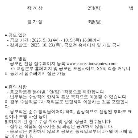
장 려 상
2명(팀)
법무
참 가 상
3명(팀)
● 공모 일정
- 공모 기간 : 2025. 9. 3.(수) ~ 10. 9.(목) 18:00까지
- 결과발표 : 2025. 10. 23.(목), 공모전 홈페이지 및 개별 공지
● 응모 방법
- 공모전 전용 접수페이지 등록
www.correctionscontest.com
※ 교정본부 홈페이지 및 공모전 포털사이트, SNS, 각종 커뮤니
티 등에서 접수페이지 접근 가능
● 유의 사항
- 응모작품은 분야별 1인(팀) 1작품으로 제한합니다.
- 법무부는 수상작에 한하여 홍보 목적으로 이용할 수 있습니다.
이 경우 수상작을 2차 저작물로 변형하여 이용하는 것을 포함합니
다.
- 응모작은 순수 창작물이어야 하며, 입상작으로 선정된 후라도 표
절이나 모방 사실 등이
밝혀지게 된 경우 수상 취소 및 상장, 상금이 환수됩니다.
- 접수된 작품의 심사기준 및 과정은 공개하지 않습니다.
- 응모작은 반환하지 않으며 공모전 종료일로부터 3개월 이내에 일
괄 폐기합니다.