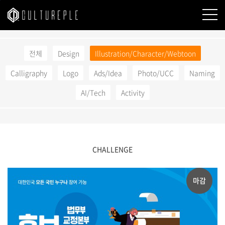
본문바로가기
전체
Design
Illustration/Character/Webtoon
Calligraphy
Logo
Ads/Idea
Photo/UCC
Naming
AI/Tech
Activity
CHALLENGE
마감