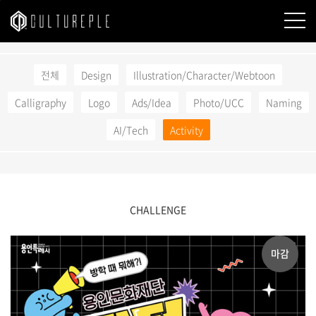
본문바로가기
전체
Design
Illustration/Character/Webtoon
Calligraphy
Logo
Ads/Idea
Photo/UCC
Naming
AI/Tech
Activity
CHALLENGE
마감