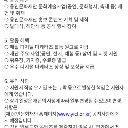
❍
용인문화재단 문화예술사업
(
공연
,
문화행사
,
축제 등
)
체
험 및 취재
❍
용인문화재단 홍보 콘텐츠 기획 및 제작
❍
발대식
,
해단식 등 공식 행사 참여
5.
활동 혜택
❍
매월 디지털 마케터즈 활동 원고료 지급
❍
재단 주요 사업
(
공연
,
전시
,
체험 등
)
참여 및 티켓 지원
❍
위촉장
,
기자증
,
수료증 발급
❍
우수 디지털 마케터즈 상장 및 포상금 지급
6.
유의 사항
❍
지원서 작성 오기입 또는 누락 등으로 발생한 책임은 지원자
에게 있습니다
.
❍
상기 일정은 재단의 사정에 따라 일부 변경될 수 있으며 변경
사항은
(
재
)
용인문화재단 홈페이지
(
www.yicf.or.kr
)
공지사항에 게
시 예정입니다
.
❍
직접 업로드한 콘텐츠를 제출하지 않을 시
,
평가에서 제