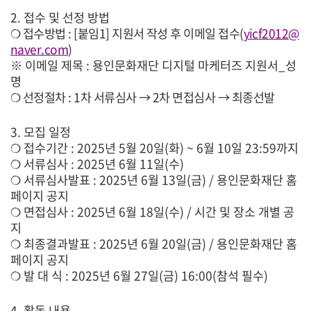
2.
접수 및 선정 방법
❍
접수방법
: [
붙임
1]
지원서 작성 후 이메일 접수
(
yicf2012@
naver.com
)
※
이메일 제목
:
용인문화재단 디지털 마케터즈 지원서
_
성
명
❍
선정절차
: 1
차 서류심사
→
2
차 면접심사
→
최종선발
3.
모집 일정
❍
접수기간
: 2025
년
5
월
20
일
(
화
) ~ 6
월
10
일
23:59
까지
❍
서류심사
: 2025
년
6
월
11
일
(
수
)
❍
서류심사발표
: 2025
년
6
월
13
일
(
금
) /
용인문화재단 홈
페이지 공지
❍
면접심사
: 2025
년
6
월
18
일
(
수
) /
시간 및 장소 개별 공
지
❍
최종결과발표
: 2025
년
6
월
20
일
(
금
) /
용인문화재단 홈
페이지 공지
❍
발 대 식
: 2025
년
6
월
27
일
(
금
) 16:00(
참석 필수
)
4.
활동 내용