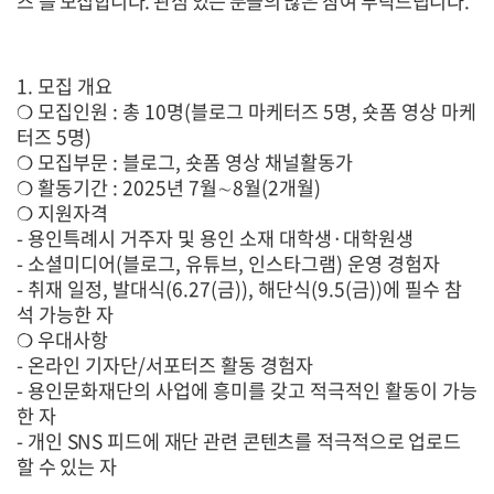
즈
’
를 모집합니다
.
관심 있는 분들의
많은 참여 부탁드립니다
.
1.
모집 개요
❍
모집인원
:
총
10
명
(
블로그 마케터즈
5
명
,
숏폼 영상 마케
터즈
5
명
)
❍
모집부문
:
블로그
,
숏폼 영상 채널활동가
❍
활동기간
: 2025
년
7
월
∼
8
월
(2
개월
)
❍
지원자격
-
용인특례시 거주자 및 용인 소재 대학생
·
대학원생
-
소셜미디어
(
블로그
,
유튜브
,
인스타그램
)
운영 경험자
-
취재 일정
,
발대식
(6.27(
금
)),
해단식
(9.5(
금
))
에 필수 참
석 가능한 자
❍
우대사항
-
온라인 기자단
/
서포터즈 활동 경험자
-
용인문화재단의 사업에 흥미를 갖고 적극적인 활동이 가능
한 자
-
개인
SNS
피드에 재단 관련 콘텐츠를 적극적으로 업로드
할 수 있는 자