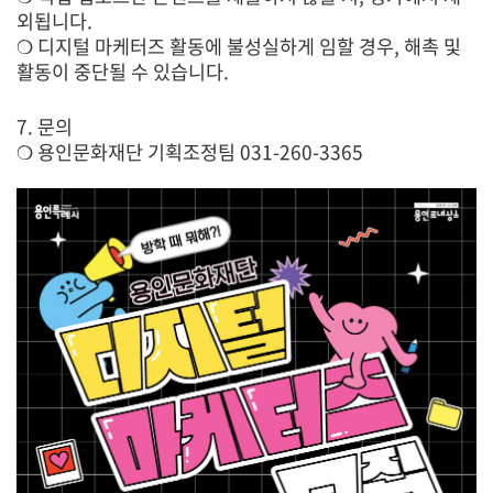
외됩니다
.
❍
디지털 마케터즈 활동에 불성실하게 임할 경우
,
해촉 및
활동이 중단될 수 있습니다
.
7.
문의
❍
용인문화재단 기획조정팀
031-260-3365