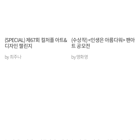
(SPECIAL) 제67회 컬처플 아트&
(수상작) <인생은 아름다워> 팬아
디자인 챌린지
트 공모전
by 최주나
by 맹화영